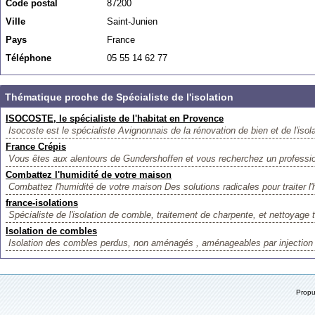
Code postal
87200
Ville
Saint-Junien
Pays
France
Téléphone
05 55 14 62 77
Thématique proche de Spécialiste de l'isolation
ISOCOSTE, le spécialiste de l'habitat en Provence
Isocoste est le spécialiste Avignonnais de la rénovation de bien et de l'isola
France Crépis
Vous êtes aux alentours de Gundershoffen et vous recherchez un profession
Combattez l'humidité de votre maison
Combattez l'humidité de votre maison Des solutions radicales pour traiter l'
france-isolations
Spécialiste de l'isolation de comble, traitement de charpente, et nettoyage t
Isolation de combles
Isolation des combles perdus, non aménagés , aménageables par injection o
Prop