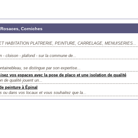
 Rosaces, Corniches
 HABITATION PLATRERIE, PEINTURE, CARRELAGE, MENUISERIES...
on - cloison - plafond - sur la commune de...
ontainebleau, se distingue par son expertise...
isez vos espaces avec la pose de placo et une isolation de qualité
on de qualité jouent un...
 de peinture à Épinal
 ou dans vos locaux et vous souhaitez que la...