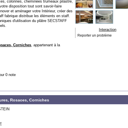
ces, colonnes, cheminées trumeaux pilastre,
tre disposition tout sont savoir-faire
énover et aménager votre Intérieur, créer des
f fabrique distribue les éléments en staff.
echniques d'utilisation du plâtre SECSTAFF
nels.
Interaction
Reporter un problème
osaces, Corniches
, appartenant à la
our 0 note
lures, Rosaces, Corniches
STEIN
E