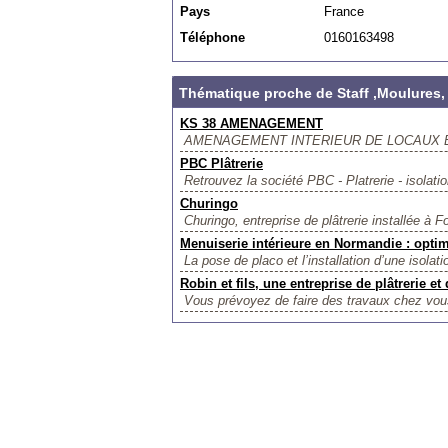
Pays
France
Téléphone
0160163498
Thématique proche de Staff ,Moulures,
KS 38 AMENAGEMENT
AMENAGEMENT INTERIEUR DE LOCAUX ET
PBC Plâtrerie
Retrouvez la société PBC - Platrerie - isolati
Churingo
Churingo, entreprise de plâtrerie installée à F
Menuiserie intérieure en Normandie : optim
La pose de placo et l’installation d’une isolati
Robin et fils, une entreprise de plâtrerie et
Vous prévoyez de faire des travaux chez vous