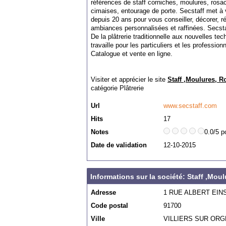
références de staff corniches, moulures, rosa
cimaises, entourage de porte. Secstaff met à vo
depuis 20 ans pour vous conseiller, décorer, r
ambiances personnalisées et raffinées. Secstaf
De la plâtrerie traditionnelle aux nouvelles t
travaille pour les particuliers et les profession
Catalogue et vente en ligne.
Visiter et apprécier le site
Staff ,Moulures, R
catégorie
Plâtrerie
Url
www.secstaff.com
Hits
17
Notes
0.0/5 p
Date de validation
12-10-2015
Informations sur la société: Staff ,Mou
Adresse
1 RUE ALBERT EIN
Code postal
91700
Ville
VILLIERS SUR ORG