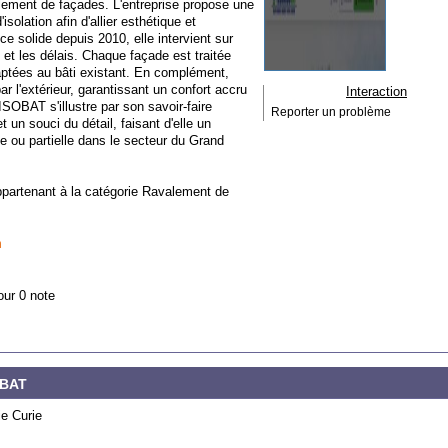
lement de façades. L'entreprise propose une
solation afin d'allier esthétique et
e solide depuis 2010, elle intervient sur
et les délais. Chaque façade est traitée
aptées au bâti existant. En complément,
ar l'extérieur, garantissant un confort accru
Interaction
BAT s'illustre par son savoir-faire
Reporter un problème
t un souci du détail, faisant d'elle un
te ou partielle dans le secteur du Grand
ppartenant à la catégorie
Ravalement de
m
our 0 note
 BAT
ie Curie