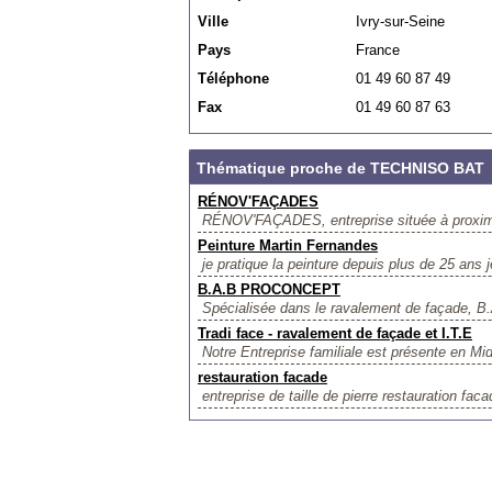
Ville
Ivry-sur-Seine
Pays
France
Téléphone
01 49 60 87 49
Fax
01 49 60 87 63
Thématique proche de TECHNISO BAT
RÉNOV'FAÇADES
RÉNOV'FAÇADES, entreprise située à proximit
Peinture Martin Fernandes
je pratique la peinture depuis plus de 25
B.A.B PROCONCEPT
Spécialisée dans le ravalement de façade, 
Tradi face - ravalement de façade et I.T.E
Notre Entreprise familiale est présente en Mi
restauration facade
entreprise de taille de pierre restauration faca