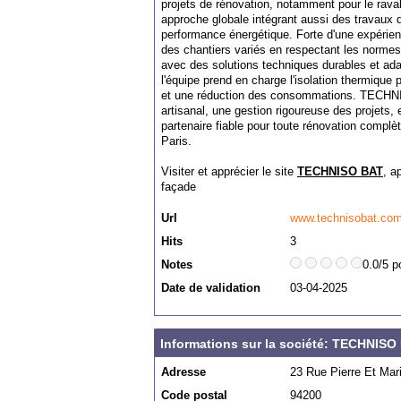
projets de rénovation, notamment pour le rava
approche globale intégrant aussi des travaux d'i
performance énergétique. Forte d'une expérienc
des chantiers variés en respectant les normes 
avec des solutions techniques durables et ad
l'équipe prend en charge l'isolation thermique p
et une réduction des consommations. TECHNISO
artisanal, une gestion rigoureuse des projets, e
partenaire fiable pour toute rénovation complè
Paris.
Visiter et apprécier le site
TECHNISO BAT
, a
façade
Url
www.technisobat.co
Hits
3
Notes
0.0/5 p
Date de validation
03-04-2025
Informations sur la société: TECHNISO
Adresse
23 Rue Pierre Et Mar
Code postal
94200