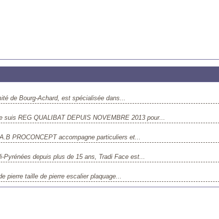
é de Bourg-Achard, est spécialisée dans...
 ans je suis REG QUALIBAT DEPUIS NOVEMBRE 2013 pour...
B.A.B PROCONCEPT accompagne particuliers et...
di-Pyrénées depuis plus de 15 ans, Tradi Face est...
de pierre taille de pierre escalier plaquage...