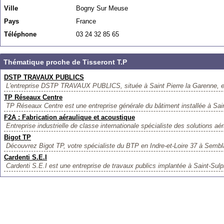
Ville
Bogny Sur Meuse
Pays
France
Téléphone
03 24 32 85 65
Thématique proche de Tisseront T.P
DSTP TRAVAUX PUBLICS
L'entreprise DSTP TRAVAUX PUBLICS, située à Saint Pierre la Garenne, es
TP Réseaux Centre
TP Réseaux Centre est une entreprise générale du bâtiment installée à Sain
F2A : Fabrication aéraulique et acoustique
Entreprise industrielle de classe internationale spécialiste des solutions aér
Bigot TP
Découvrez Bigot TP, votre spécialiste du BTP en Indre-et-Loire 37 à Sembl
Cardenti S.E.I
Cardenti S.E.I est une entreprise de travaux publics implantée à Saint-Sulpi