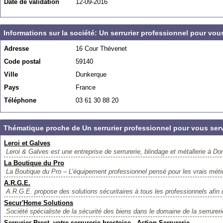
Date de validation
12-09-2016
Informations sur la société: Un serrurier professionnel pour vou
Adresse
16 Cour Thévenet
Code postal
59140
Ville
Dunkerque
Pays
France
Téléphone
03 61 30 88 20
Thématique proche de Un serrurier professionnel pour vous ser
Leroi et Galves
Leroi & Galves est une entreprise de serrurerie, blindage et métallerie à Do
La Boutique du Pro
La Boutique du Pro – L’équipement professionnel pensé pour les vrais métier
A.R.G.E.
A.R.G.E. propose des solutions sécuritaires à tous les professionnels afin d
Secur'Home Solutions
Société spécialiste de la sécurité des biens dans le domaine de la serrurerie
Serrurier Brest, votre serrurerie brestoise - Action Serrurerie