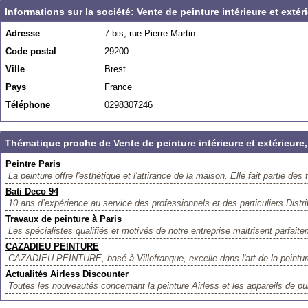
Informations sur la société: Vente de peinture intérieure et extér
Adresse
7 bis, rue Pierre Martin
Code postal
29200
Ville
Brest
Pays
France
Téléphone
0298307246
Thématique proche de Vente de peinture intérieure et extérieure,
Peintre Paris
La peinture offre l'esthétique et l'attirance de la maison. Elle fait partie des 
Bati Deco 94
10 ans d’expérience au service des professionnels et des particuliers Distri
Travaux de peinture à Paris
Les spécialistes qualifiés et motivés de notre entreprise maitrisent parfaite
CAZADIEU PEINTURE
CAZADIEU PEINTURE, basé à Villefranque, excelle dans l'art de la peinture 
Actualités Airless Discounter
Toutes les nouveautés concernant la peinture Airless et les appareils de pul