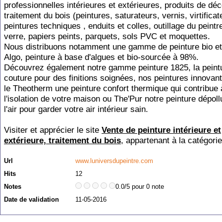
professionnelles intérieures et extérieures, produits de déc
traitement du bois (peintures, saturateurs, vernis, virtificate
peintures techniques , enduits et colles, outillage du peintre
verre, papiers peints, parquets, sols PVC et moquettes.
Nous distribuons notamment une gamme de peinture bio et 
Algo, peinture à base d'algues et bio-sourcée à 98%.
Découvrez également notre gamme peinture 1825, la peint
couture pour des finitions soignées, nos peintures innov
le Theotherm une peinture confort thermique qui contribue 
l'isolation de votre maison ou The'Pur notre peinture dépol
l'air pour garder votre air intérieur sain.
Visiter et apprécier le site
Vente de peinture intérieure et
extérieure, traitement du bois
, appartenant à la catégori
Url
www.luniversdupeintre.com
Hits
12
Notes
0.0/5 pour 0 note
Date de validation
11-05-2016