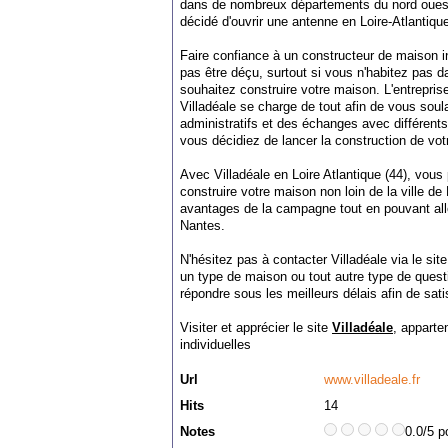
dans de nombreux départements du nord ouest 
décidé d'ouvrir une antenne en Loire-Atlantique
Faire confiance à un constructeur de maison in
pas être déçu, surtout si vous n'habitez pas 
souhaitez construire votre maison. L'entrepris
Villadéale se charge de tout afin de vous s
administratifs et des échanges avec différents
vous décidiez de lancer la construction de v
Avec Villadéale en Loire Atlantique (44), vous
construire votre maison non loin de la ville d
avantages de la campagne tout en pouvant aller 
Nantes.
N'hésitez pas à contacter Villadéale via le site
un type de maison ou tout autre type de quest
répondre sous les meilleurs délais afin de sat
Visiter et apprécier le site
Villadéale
, apparte
individuelles
Url
www.villadeale.fr
Hits
14
Notes
0.0/5 p