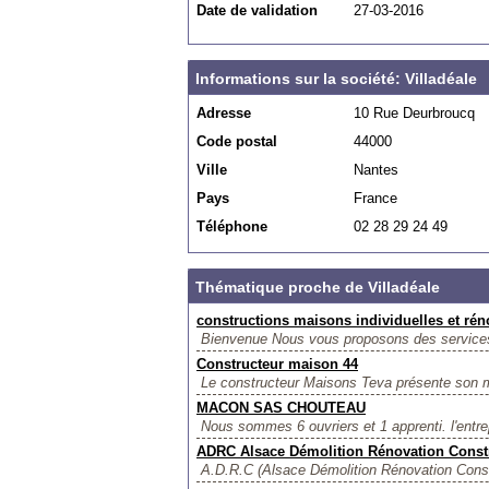
Date de validation
27-03-2016
Informations sur la société: Villadéale
Adresse
10 Rue Deurbroucq
Code postal
44000
Ville
Nantes
Pays
France
Téléphone
02 28 29 24 49
Thématique proche de Villadéale
constructions maisons individuelles et rén
Bienvenue Nous vous proposons des services d
Constructeur maison 44
Le constructeur Maisons Teva présente son mét
MACON SAS CHOUTEAU
Nous sommes 6 ouvriers et 1 apprenti. l'entrep
ADRC Alsace Démolition Rénovation Const
A.D.R.C (Alsace Démolition Rénovation Constr