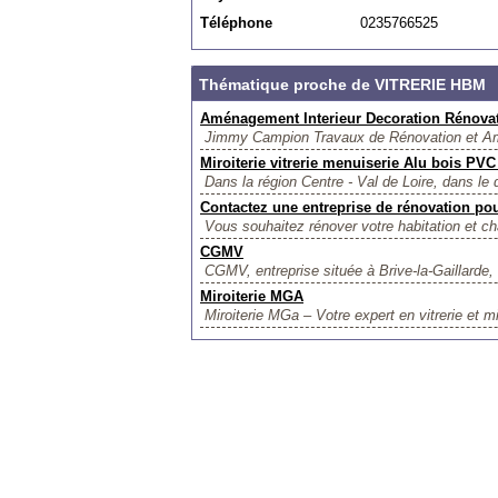
Téléphone
0235766525
Thématique proche de VITRERIE HBM
Aménagement Interieur Decoration Rénovat
Jimmy Campion Travaux de Rénovation et Amé
Miroiterie vitrerie menuiserie Alu bois P
Dans la région Centre - Val de Loire, dans le
Contactez une entreprise de rénovation pou
Vous souhaitez rénover votre habitation et ch
CGMV
CGMV, entreprise située à Brive-la-Gaillarde, 
Miroiterie MGA
Miroiterie MGa – Votre expert en vitrerie et m