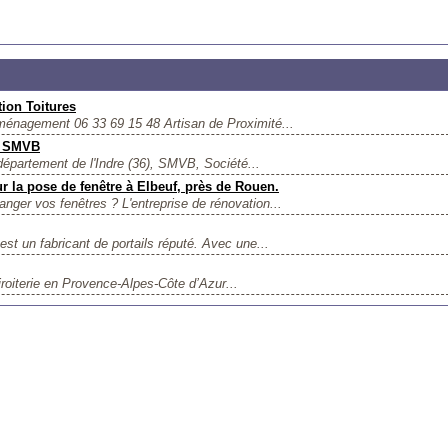
ion Toitures
nagement ​06 33 69 15 48 Artisan de Proximité...
VC SMVB
 département de l'Indre (36), SMVB, Société...
r la pose de fenêtre à Elbeuf, près de Rouen.
anger vos fenêtres ? L'entreprise de rénovation...
est un fabricant de portails réputé. Avec une...
iroiterie en Provence-Alpes-Côte d’Azur...