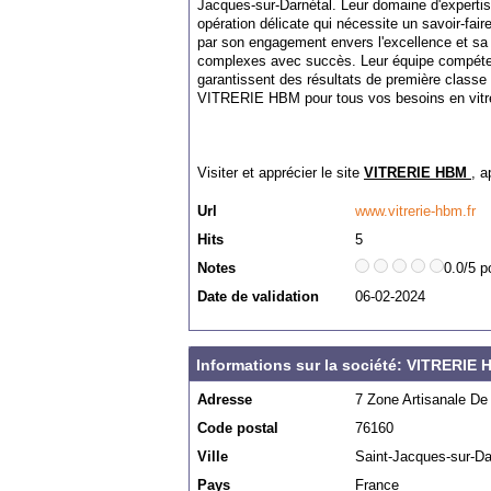
Jacques-sur-Darnétal. Leur domaine d'expertis
opération délicate qui nécessite un savoir-fa
par son engagement envers l'excellence et sa c
complexes avec succès. Leur équipe compéten
garantissent des résultats de première classe
VITRERIE HBM pour tous vos besoins en vitre
Visiter et apprécier le site
VITRERIE HBM
, a
Url
www.vitrerie-hbm.fr
Hits
5
Notes
0.0/5 p
Date de validation
06-02-2024
Informations sur la société: VITRERIE
Adresse
7 Zone Artisanale De 
Code postal
76160
Ville
Saint-Jacques-sur-Da
Pays
France