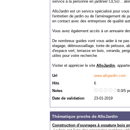
service à la personne en jardinier CESU... alo
AlloJardin est un service spécialisé pour vous
l'entretien de jardin ou de l'aménagement de ja
en contact avec des entreprises de qualité auto
Vous avez également accès à un annuaire des
De nombreux guides vont vous aider à ne pas v
elagage, débroussaillage, tonte de pelouse, 
d'espace vert, terrasse en bois, veranda, perg
utiles pour votre recherche.
Visiter et apprécier le site
AlloJardin
, apparte
Url
www.allojardin.com
Hits
6
Notes
0.0/5 p
Date de validation
23-01-2019
Thématique proche de AlloJardin
Construction d'ouvrages à ossature bois p