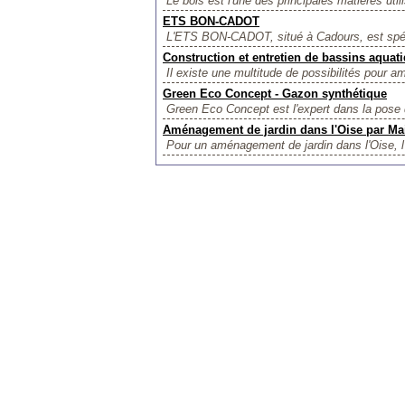
Le bois est l'une des principales matières util
ETS BON-CADOT
L'ETS BON-CADOT, situé à Cadours, est spécial
Construction et entretien de bassins aquat
Il existe une multitude de possibilités pour am
Green Eco Concept - Gazon synthétique
Green Eco Concept est l'expert dans la pose 
Aménagement de jardin dans l'Oise par Ma
Pour un aménagement de jardin dans l'Oise, l