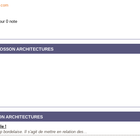
s.com
our 0 note
NE COSSON ARCHITECTURES
SON ARCHITECTURES
le !
bordelaise. Il s'agit de mettre en relation des...