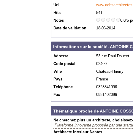
Url
www.acbsarchitecte
Hits
541
Notes
0.0/5 p
Date de validation
18-06-2014
Informations sur la société: ANTOI
Adresse
53 rue Paul Doucet
Code postal
02400
Ville
Château-Thierry
Pays
France
Téléphone
0323841996
Fax
0981402096
Thématique proche de ANTOINE COS
Ne cherchez plus un architecte, choisissez-
Plateforme innovante proposée par une startup 
Architecte intérieur Nantes