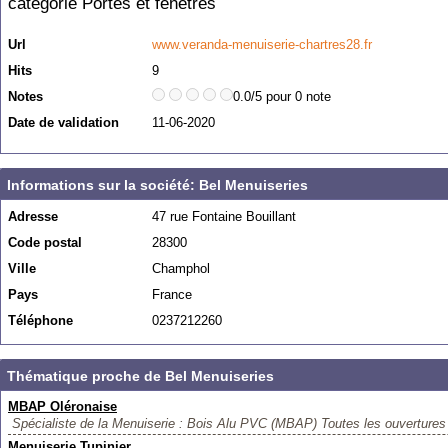
catégorie
Portes et fenêtres
Url
www.veranda-menuiserie-chartres28.fr
Hits
9
Notes
0.0/5 pour 0 note
Date de validation
11-06-2020
Informations sur la société: Bel Menuiseries
Adresse
47 rue Fontaine Bouillant
Code postal
28300
Ville
Champhol
Pays
France
Téléphone
0237212260
Thématique proche de Bel Menuiseries
MBAP Oléronaise
Spécialiste de la Menuiserie : Bois Alu PVC (MBAP) Toutes les ouvertures :
Menuiserie Tupinier