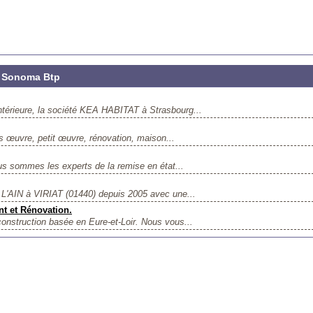
z Sonoma Btp
ntérieure, la société KEA HABITAT à Strasbourg...
 œuvre, petit œuvre, rénovation, maison...
ous sommes les experts de la remise en état...
s L'AIN à VIRIAT (01440) depuis 2005 avec une...
t et Rénovation.
construction basée en Eure-et-Loir. Nous vous...