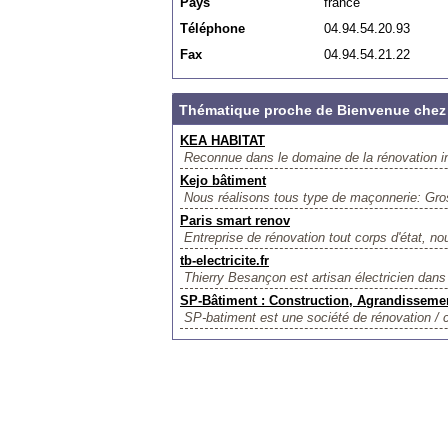
Pays
france
Téléphone
04.94.54.20.93
Fax
04.94.54.21.22
Thématique proche de Bienvenue che
KEA HABITAT
Reconnue dans le domaine de la rénovation i
Kejo bâtiment
Nous réalisons tous type de maçonnerie: Gros
Paris smart renov
Entreprise de rénovation tout corps d'état, n
tb-electricite.fr
Thierry Besançon est artisan électricien dan
SP-Bâtiment : Construction, Agrandissemen
SP-batiment est une société de rénovation / 