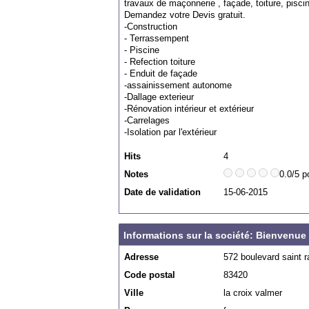
travaux de maçonnerie , façade, toiture, pisc
Demandez votre Devis gratuit.
-Construction
- Terrassempent
- Piscine
- Refection toiture
- Enduit de façade
-assainissement autonome
-Dallage exterieur
-Rénovation intérieur et extérieur
-Carrelages
-Isolation par l'extérieur
Hits
4
Notes
0.0/5 p
Date de validation
15-06-2015
Informations sur la société: Bienvenu
Adresse
572 boulevard saint r
Code postal
83420
Ville
la croix valmer