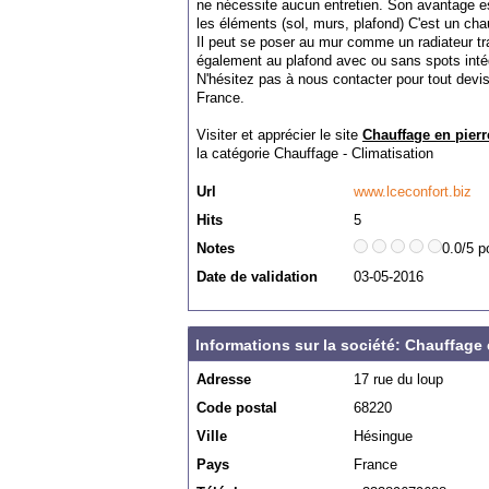
ne nécessite aucun entretien. Son avantage est
les éléments (sol, murs, plafond) C'est un cha
Il peut se poser au mur comme un radiateur t
également au plafond avec ou sans spots inté
N'hésitez pas à nous contacter pour tout devis
France.
Visiter et apprécier le site
Chauffage en pierr
la catégorie
Chauffage - Climatisation
Url
www.lceconfort.biz
Hits
5
Notes
0.0/5 p
Date de validation
03-05-2016
Informations sur la société: Chauffage 
Adresse
17 rue du loup
Code postal
68220
Ville
Hésingue
Pays
France