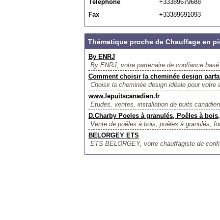
Téléphone
+33389679688
Fax
+33389691093
Thématique proche de Chauffage en pier
By ENRJ
By ENRJ, votre partenaire de confiance basé à 
Comment choisir la cheminée design parfai
Choisir la cheminée design idéale pour votre 
www.lepuitscanadien.fr
Etudes, ventes, installation de puits canadien
D.Charby Poeles à granulés, Poêles à bois
Vente de poêles à bois, poêles à granulés, fo
BELORGEY ETS
ETS BELORGEY, votre chauffagiste de confian