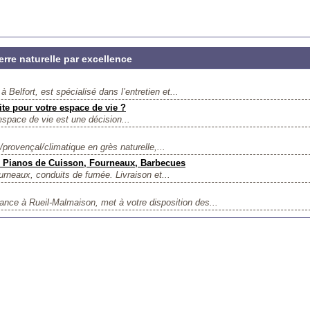
re naturelle par excellence
Belfort, est spécialisé dans l’entretien et...
te pour votre espace de vie ?
espace de vie est une décision...
/provençal/climatique en grès naturelle,...
, Pianos de Cuisson, Fourneaux, Barbecues
urneaux, conduits de fumée. Livraison et...
ce à Rueil-Malmaison, met à votre disposition des...