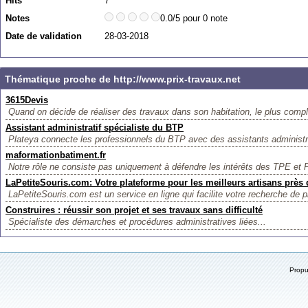
Hits
7
Notes
0.0/5 pour 0 note
Date de validation
28-03-2018
Thématique proche de http://www.prix-travaux.net
3615Devis
Quand on décide de réaliser des travaux dans son habitation, le plus comple
Assistant administratif spécialiste du BTP
Plateya connecte les professionnels du BTP avec des assistants administra
maformationbatiment.fr
Notre rôle ne consiste pas uniquement à défendre les intérêts des TPE et 
LaPetiteSouris.com: Votre plateforme pour les meilleurs artisans près
LaPetiteSouris.com est un service en ligne qui facilite votre recherche de p
Construires : réussir son projet et ses travaux sans difficulté
Spécialiste des démarches et procédures administratives liées...
Prop