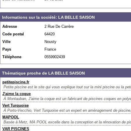
Informations sur la société: LA BELLE SAISON
Adresse
2 Rue De Carrère
Code postal
64420
Ville
Nousty
Pays
France
Téléphone
0559902439
Thématique proche de LA BELLE SAISON
petitepiscine.fr
Petite piscine est le site qui vous explique tout sur la mini piscine ou la peti
J'aime la coque
À Montauban, J'aime la coque est un fabricant de piscines coques en polye
Vert Turquoise
À Porto-Vecchio, Vert Turquoise est un expert en aménagement de piscine, 
MAPOOL
Basée à Metz, MA POOL excelle dans la conception et la rénovation de pis
VAR PISCINES