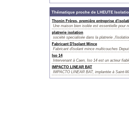
Thématique proche de LHEUTE Isolati
Thonin Frères, première entreprise d'isola
Une maison bien isolée est essentielle pour ne
platrerie isolation
société specialisée dans la platrerie ,l'isolati
Fabricant D'Isolant Mince
Fabricant d'isolant mince multicouches Depui
Iso 14
Intervenant à Caen, Iso 14 est un acteur fiab
IMPACTO LINEAR BAT
IMPACTO LINEAR BAT, implantée à Saint-Maur