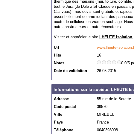
thermique des maisons (mur, toiture, comble, 
tout le Jura (de Dole à St Claude en passant 
Clairvaux) , nos devis sont gratuits et rapides 
essentiellement comme isolant des panneaux de
ouate de cellulose en vrac en soufflage. Nou
auto-constructeurs et auto-rénovateurs.
Visiter et apprécier le site
LHEUTE Isolation
,
Url
www.lheute-isolation.f
Hits
16
Notes
0.0/5 p
Date de validation
26-05-2015
Informations sur la société: LHEUTE Is
Adresse
55 rue de la Barette
Code postal
39570
Ville
MIREBEL
Pays
France
Téléphone
0640398008