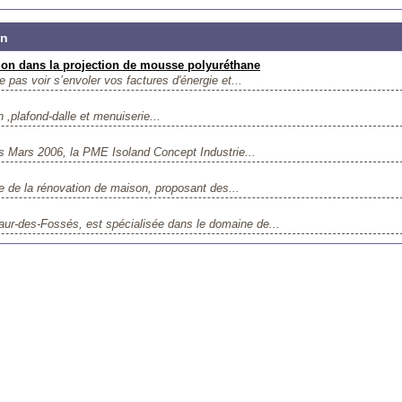
on
tion dans la projection de mousse polyuréthane
 pas voir s’envoler vos factures d'énergie et...
on ,plafond-dalle et menuiserie...
s Mars 2006, la PME Isoland Concept Industrie...
le de la rénovation de maison, proposant des...
-des-Fossés, est spécialisée dans le domaine de...