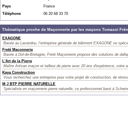
Pays
France
Téléphone
06 20 68 33 70
Thématique proche de Maçonnerie par les maçons Tomassi Frèr
EXAGONE
Basée au Lavandou, l’entreprise générale de bâtiment EXAGONE se spécial
Freté Maçonnerie
Basée à Dol-de-Bretagne, Freté Maçonnerie propose des solutions de dallag
L'Art de la Pierre
Maître Artisan maçon et tailleur de pierre avec 20 ans d'expérience, votre ar
Kaya Construction
Vous recherchez une entreprise pour votre projet de construction, de rénova
M J BTP PIERRE NATURELLE
Spécialiste en maçonnerie pierre naturelle, ce professionnel basé à Schwin