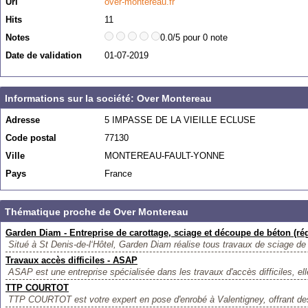
Url
over-montereau.fr
Hits
11
Notes
0.0/5 pour 0 note
Date de validation
01-07-2019
Informations sur la société: Over Montereau
Adresse
5 IMPASSE DE LA VIEILLE ECLUSE
Code postal
77130
Ville
MONTEREAU-FAULT-YONNE
Pays
France
Thématique proche de Over Montereau
Garden Diam - Entreprise de carottage, sciage et découpe de béton (rég
Situé à St Denis-de-l‘Hôtel, Garden Diam réalise tous travaux de sciage de 
Travaux accès difficiles - ASAP
ASAP est une entreprise spécialisée dans les travaux d'accès difficiles, ell
TTP COURTOT
TTP COURTOT est votre expert en pose d'enrobé à Valentigney, offrant des