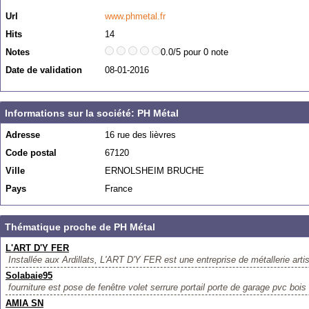
Url
www.phmetal.fr
Hits
14
Notes
0.0/5 pour 0 note
Date de validation
08-01-2016
Informations sur la société: PH Métal
Adresse
16 rue des lièvres
Code postal
67120
Ville
ERNOLSHEIM BRUCHE
Pays
France
Thématique proche de PH Métal
L'ART D'Y FER
Installée aux Ardillats, L'ART D'Y FER est une entreprise de métallerie artis
Solabaie95
fourniture est pose de fenêtre volet serrure portail porte de garage pvc bois
AMIA SN