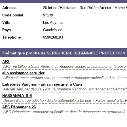
Adresse
20 lot de l'Habitation - Rue Rolière Arnoux - Morne 
Code postal
97139
Ville
Les Abymes
Pays
Guadeloupe
Téléphone
0590268193
Thématique proche de SERRURERIE DÉPANNAGE PROTECTION
AFS
AFS, installée à Saint-Pierre à La Réunion, assure la fabrication et la pose 
allo assistance serrurier
Allo assistance serrurier est une entreprise française spécialisé dans la ser
Entreprise Varignon - artisan serrurier à Caen
Artisan serrurier depuis 1984, l'Entreprise Varignon, anciennement Serrureri
HASSANALY S E
Besoin d'une reproduction de clé automobile à Le port ? Faites appel à
ABC Dépannage 26
ABC Dépannage, entreprise spécialisée dans le dépannage en serrurerie à 