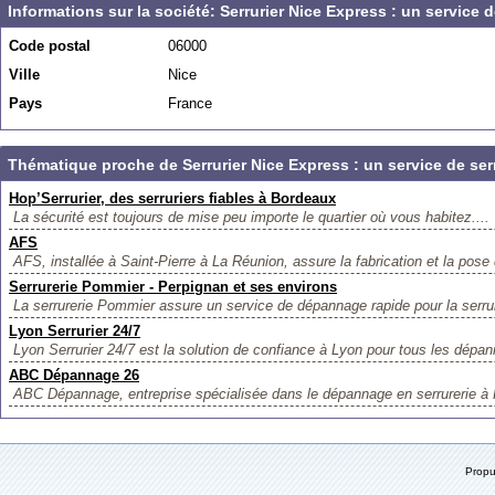
Informations sur la société: Serrurier Nice Express : un service 
Code postal
06000
Ville
Nice
Pays
France
Thématique proche de Serrurier Nice Express : un service de ser
Hop’Serrurier, des serruriers fiables à Bordeaux
La sécurité est toujours de mise peu importe le quartier où vous habitez....
AFS
AFS, installée à Saint-Pierre à La Réunion, assure la fabrication et la pose 
Serrurerie Pommier - Perpignan et ses environs
La serrurerie Pommier assure un service de dépannage rapide pour la serrure
Lyon Serrurier 24/7
Lyon Serrurier 24/7 est la solution de confiance à Lyon pour tous les dépan
ABC Dépannage 26
ABC Dépannage, entreprise spécialisée dans le dépannage en serrurerie à 
Prop