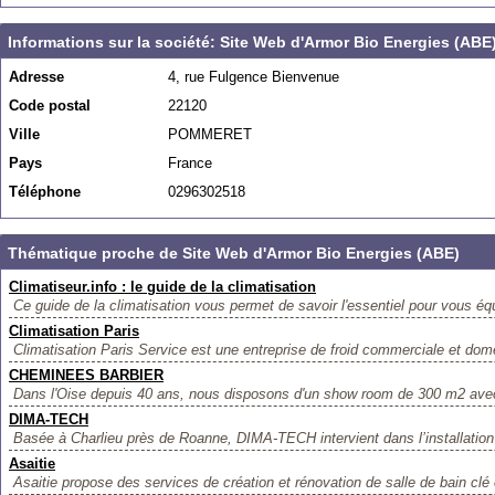
Informations sur la société: Site Web d'Armor Bio Energies (ABE
Adresse
4, rue Fulgence Bienvenue
Code postal
22120
Ville
POMMERET
Pays
France
Téléphone
0296302518
Thématique proche de Site Web d'Armor Bio Energies (ABE)
Climatiseur.info : le guide de la climatisation
Ce guide de la climatisation vous permet de savoir l'essentiel pour vous équ
Climatisation Paris
Climatisation Paris Service est une entreprise de froid commerciale et dome
CHEMINEES BARBIER
Dans l'Oise depuis 40 ans, nous disposons d'un show room de 300 m2 avec
DIMA-TECH
Basée à Charlieu près de Roanne, DIMA-TECH intervient dans l’installation e
Asaitie
Asaitie propose des services de création et rénovation de salle de bain clé 