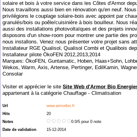
solaire et bois à votre service dans les Côtes d'Armor dep
Nous travaillons aussi bien en rénovation qu'en neuf. Nous
privilégions le couplage solaire-bois avec appoint par chau
granulés/bois ou poêle/cuisinière à bois bouilleur. Nous réa
aussi des installations photovoltaïques et des projets inno
disposons d'un show-room pour montrer une partie des pro
nous installons. Venez nous présenter votre projet sans at
Installateur RGE Qualisol, Qualisol Combi et Qualibois dep
Installateur pilote ÖkoFEN 2012,2013,2014
Marques: ÖkoFEN, Guntamatic, Hoben, Haas+Sohn, Lohbe
Wekos, Warm, Axis, Artense, Pertinger, EdilKamin, Wagn
Consolar
Visiter et apprécier le site
Site Web d'Armor Bio Energie
appartenant à la catégorie
Chauffage - Climatisation
Url
www.armorbio.fr
Hits
20
Notes
0.0/5 pour 0 note
Date de validation
15-12-2014