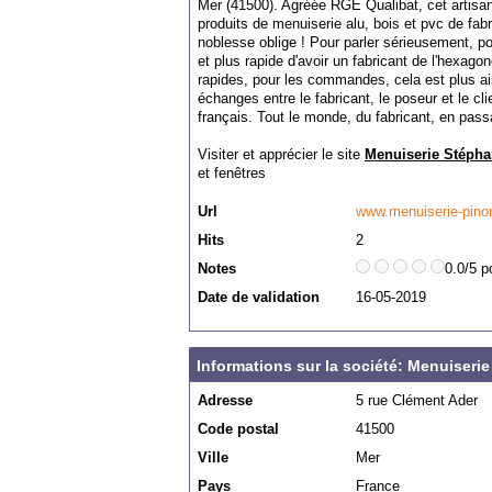
Mer (41500). Agréée RGE Qualibat, cet artisa
produits de menuiserie alu, bois et pvc de fab
noblesse oblige ! Pour parler sérieusement, pou
et plus rapide d'avoir un fabricant de l'hexagon
rapides, pour les commandes, cela est plus ai
échanges entre le fabricant, le poseur et le cli
français. Tout le monde, du fabricant, en passan
Visiter et apprécier le site
Menuiserie Stéph
et fenêtres
Url
www.menuiserie-pin
Hits
2
Notes
0.0/5 p
Date de validation
16-05-2019
Informations sur la société: Menuiseri
Adresse
5 rue Clément Ader
Code postal
41500
Ville
Mer
Pays
France