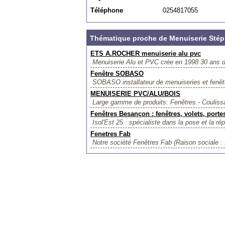
Téléphone
0254817055
Thématique proche de Menuiserie Sté
ETS A.ROCHER menuiserie alu pvc
Menuiserie Alu et PVC crée en 1998 30 ans d'e
Fenêtre SOBASO
SOBASO installateur de menuiseries et fenêt
MENUISERIE PVC/ALU/BOIS
Large gamme de produits: Fenêtres - Coulissa
Fenêtres Besançon : fenêtres, volets, portes
Isol'Est 25 : spécialiste dans la pose et la ré
Fenetres Fab
Notre société Fenêtres Fab (Raison sociale :