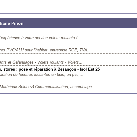
phane Pinon
xpérience à votre service volets roulants /...
res PVC/ALU pour l’habitat, entreprise RGE, TVA...
nts et Galandages - Volets roulants - Volets...
, stores : pose et réparation à Besançon - Isol Est 25
paration de fenêtres isolantes en bois, en pvc,...
 Matériaux Belchev) Commercialisation, assemblage...