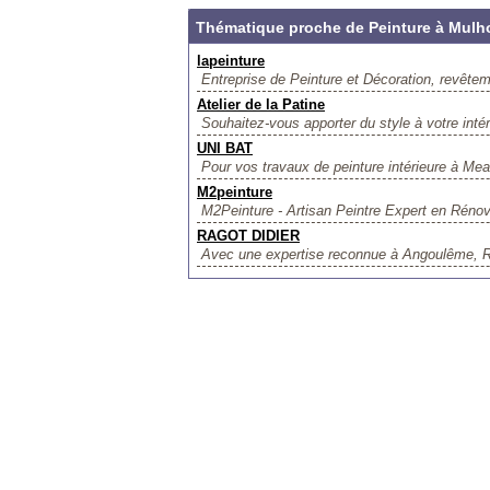
Thématique proche de Peinture à Mulh
lapeinture
Entreprise de Peinture et Décoration, revêteme
Atelier de la Patine
Souhaitez-vous apporter du style à votre intéri
UNI BAT
Pour vos travaux de peinture intérieure à Me
M2peinture
M2Peinture - Artisan Peintre Expert en Rénova
RAGOT DIDIER
Avec une expertise reconnue à Angoulême, R