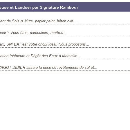
ouse et Landser par Signature Rambour
nt de Sols & Murs, papier peint, béton ciré,...
eur ? Vous êtes, particuliers, maîtres...
aux, UNI BAT est votre choix idéal. Nous proposons...
tion Intérieure et Dégât des Eaux à Marseille...
AGOT DIDIER assure la pose de revêtements de sol et...