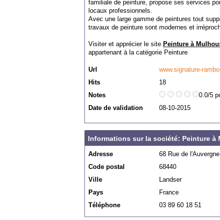
familiale de peinture, propose ses services po
locaux professionnels.
Avec une large gamme de peintures tout support
travaux de peinture sont modernes et irréproc
Visiter et apprécier le site
Peinture à Mulhou
appartenant à la catégorie
Peinture
Url
www.signature-rambou
Hits
18
Notes
0.0/5 p
Date de validation
08-10-2015
Informations sur la société: Peinture 
Adresse
68 Rue de l'Auvergne
Code postal
68440
Ville
Landser
Pays
France
Téléphone
03 89 60 18 51